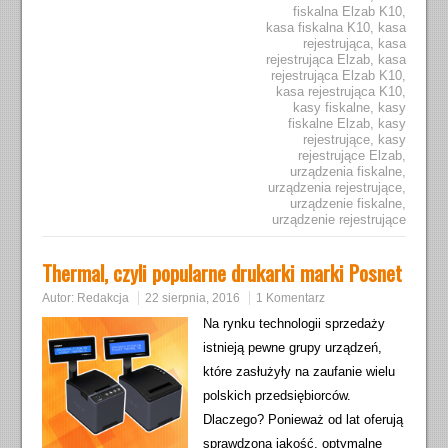
fiskalna Elzab K10
,
kasa fiskalna K10
,
kasa
rejestrująca
,
kasa
rejestrująca Elzab
,
kasa
rejestrująca Elzab K10
,
kasa rejestrująca K10
,
kasy fiskalne
,
kasy
fiskalne Elzab
,
kasy
rejestrujące
,
kasy
rejestrujące Elzab
,
urządzenia fiskalne
,
urządzenia rejestrujące
,
urządzenie fiskalne
,
urządzenie rejestrujące
Thermal, czyli popularne drukarki marki Posnet
Autor:
Redakcja
22 sierpnia, 2016
1 Komentarz
Na rynku technologii sprzedaży
istnieją pewne grupy urządzeń,
które zasłużyły na zaufanie wielu
polskich przedsiębiorców.
Dlaczego? Ponieważ od lat oferują
sprawdzoną jakość, optymalne