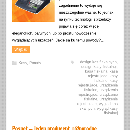
zagadnienie to wydaje się
nieszczególnie ważne, to jednak
na rynku technologii sprzedaży
pojawia się coraz więcej
eleganckich, barwnych lub po prostu nowocześnie
wyglądających urządzeń. Jakie są ku temu powody?…
WIĘCEJ
design kas fiskalnych
,
Kasy
,
Porady
design kasy fiskalnej
,
kasa fiskalna
,
kasa
rejestrująca
,
kasy
fiskalne
,
kasy
rejestrujące
,
urządzenia
fiskalne
,
urządzenia
rejestrujące
,
urządzenie
fiskalne
,
urządzenie
rejestrujące
,
wygląd kas
fiskalnych
,
wygląd kasy
fiskalnej
Posnet – jeden producent, różnorodne