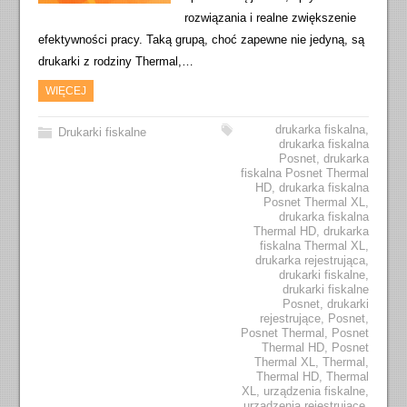
rozwiązania i realne zwiększenie
efektywności pracy. Taką grupą, choć zapewne nie jedyną, są
drukarki z rodziny Thermal,…
WIĘCEJ
drukarka fiskalna
,
Drukarki fiskalne
drukarka fiskalna
Posnet
,
drukarka
fiskalna Posnet Thermal
HD
,
drukarka fiskalna
Posnet Thermal XL
,
drukarka fiskalna
Thermal HD
,
drukarka
fiskalna Thermal XL
,
drukarka rejestrująca
,
drukarki fiskalne
,
drukarki fiskalne
Posnet
,
drukarki
rejestrujące
,
Posnet
,
Posnet Thermal
,
Posnet
Thermal HD
,
Posnet
Thermal XL
,
Thermal
,
Thermal HD
,
Thermal
XL
,
urządzenia fiskalne
,
urządzenia rejestrujące
,