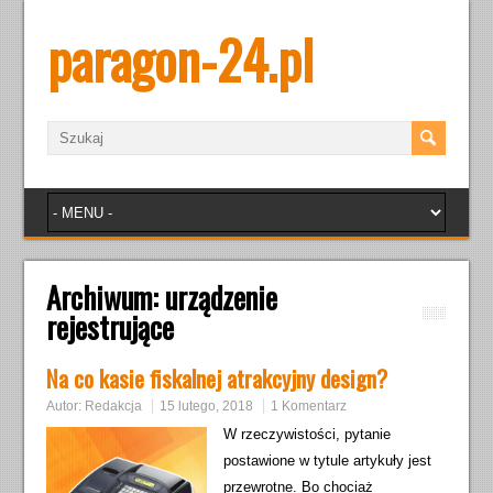
paragon-24.pl
Archiwum:
urządzenie
rejestrujące
Na co kasie fiskalnej atrakcyjny design?
Autor:
Redakcja
15 lutego, 2018
1 Komentarz
W rzeczywistości, pytanie
postawione w tytule artykuły jest
przewrotne. Bo chociaż