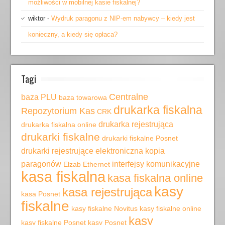
możliwości w mobilnej kasie fiskalnej?
wiktor
-
Wydruk paragonu z NIP-em nabywcy – kiedy jest
konieczny, a kiedy się opłaca?
Tagi
Centralne
baza PLU
baza towarowa
drukarka fiskalna
Repozytorium Kas
CRK
drukarka rejestrująca
drukarka fiskalna online
drukarki fiskalne
drukarki fiskalne Posnet
drukarki rejestrujące
elektroniczna kopia
paragonów
interfejsy komunikacyjne
Elzab
Ethernet
kasa fiskalna
kasa fiskalna online
kasy
kasa rejestrująca
kasa Posnet
fiskalne
kasy fiskalne Novitus
kasy fiskalne online
kasy
kasy fiskalne Posnet
kasy Posnet