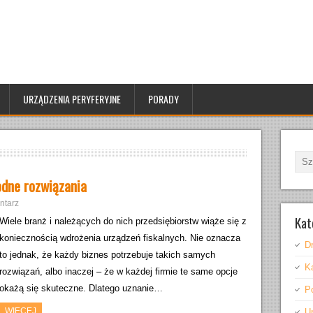
URZĄDZENIA PERYFERYJNE
PORADY
odne rozwiązania
ntarz
Kat
Wiele branż i należących do nich przedsiębiorstw wiąże się z
koniecznością wdrożenia urządzeń fiskalnych. Nie oznacza
Dr
to jednak, że każdy biznes potrzebuje takich samych
K
rozwiązań, albo inaczej – że w każdej firmie te same opcje
okażą się skuteczne. Dlatego uznanie…
P
WIĘCEJ
U