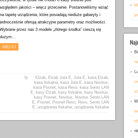
W
względem jakości – wręcz przeciwnie. Postanowiliśmy wziąć
na tapetę urządzenia, które posiadają nieduże gabaryty i
je
jednocześnie oferują atrakcyjne parametry oraz możliwości.
Wybrane przez nas 3 modele „złotego środka” cieszą się
dużym…
Naj
WIĘCEJ
B
ni
L
Elzab
,
Elzab Jota E
,
Jota E
,
kasa Elzab
,
ci
kasa fiskalna
,
kasa Jota E
,
kasa Novitus
,
kasa Posnet
,
kasa Revo
,
kasa Sento LAN
s
E
,
kasy Elzab
,
kasy fiskalne
,
kasy Novitus
,
kasy Posnet
,
Novitus
,
Novitus Sento LAN
M
E
,
Posnet
,
Posnet Revo
,
Revo
,
Sento LAN
E
,
urządzenia fiskalne
,
urządzenie fiskalne
e
o
ri