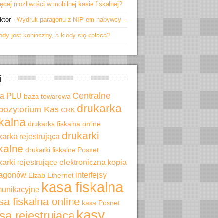
ęcej możliwości w mobilnej kasie fiskalnej?
ktor
-
Wydruk paragonu z NIP-em nabywcy –
edy jest konieczny, a kiedy się opłaca?
i
Centralne
za PLU
baza towarowa
drukarka
pozytorium Kas
CRK
skalna
drukarka fiskalna online
drukarki
karka rejestrująca
skalne
drukarki fiskalne Posnet
karki rejestrujące
elektroniczna kopia
ragonów
interfejsy
Elzab
Ethernet
kasa fiskalna
unikacyjne
sa fiskalna online
kasa Posnet
kasy
sa rejestrująca