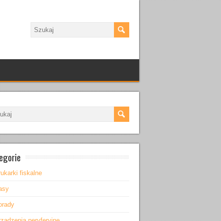
egorie
ukarki fiskalne
asy
orady
rządzenia peryferyjne