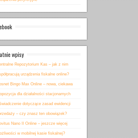
ebook
atnie wpisy
entralne Repozytorium Kas – jak z nim
półpracują urządzenia fiskalne online?
osnet Bingo Max Online – nowa, ciekawa
opozycja dla działalności stacjonarnych
świadczenie dotyczące zasad ewidencji
przedaży – czy znasz ten obowiązek?
vitus Nano II Online – jeszcze więcej
żliwości w mobilnej kasie fiskalnej?