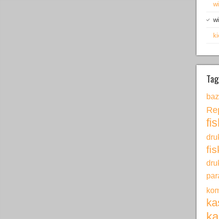
wi
wi
ki
Tag
ba
Re
fi
dru
fi
dru
pa
kom
ka
ka