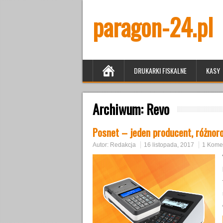
paragon-24.pl
DRUKARKI FISKALNE
KASY
Archiwum:
Revo
Posnet – jeden producent, różnor
Autor:
Redakcja
16 listopada, 2017
1 Kome