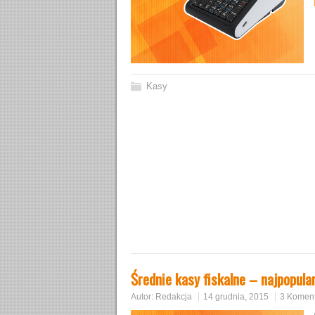
Kasy
Średnie kasy fiskalne – najpopula
Autor:
Redakcja
14 grudnia, 2015
3 Koment