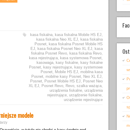
Fac
kasa fiskalna
,
kasa fiskalna Mobile HS EJ
,
kasa fiskalna Neo XL EJ
,
kasa fiskalna
Posnet
,
kasa fiskalna Posnet Mobile HS
EJ
,
kasa fiskalna Posnet Neo XL EJ
,
kasa
Ost
fiskalna Posnet Revo
,
kasa fiskalna Revo
,
kasa rejestrująca
,
kasa systemowa Posnet
,
C
kasowaga
,
kasy fiskalne
,
kasy fiskalne
Posnet
,
kasy rejestrujące
,
kasy systemowe
ws
Posnet
,
Mobile HS EJ
,
mobilna kasa
Posnet
,
mobilne kasy Posnet
,
Neo XL EJ
,
P
Posnet
,
Posnet Mobile HS EJ
,
Posnet Neo
XL EJ
,
Posnet Revo
,
Revo
,
szalka ważąca
,
pr
urządzenia fiskalne
,
urządzenia
rejestrujące
,
urządzenie fiskalne
,
O
urządzenie rejestrujące
s
rniejsze modele
No
arzy
mo
Oczywiście, w tytule nie chodzi o kasy średnie pod