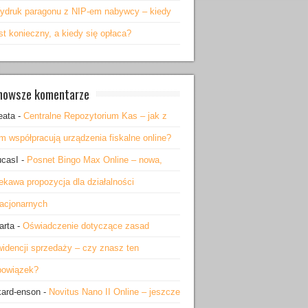
ydruk paragonu z NIP-em nabywcy – kiedy
st konieczny, a kiedy się opłaca?
nowsze komentarze
eata
-
Centralne Repozytorium Kas – jak z
m współpracują urządzenia fiskalne online?
ucasI
-
Posnet Bingo Max Online – nowa,
ekawa propozycja dla działalności
tacjonarnych
arta
-
Oświadczenie dotyczące zasad
widencji sprzedaży – czy znasz ten
bowiązek?
kard-enson
-
Novitus Nano II Online – jeszcze