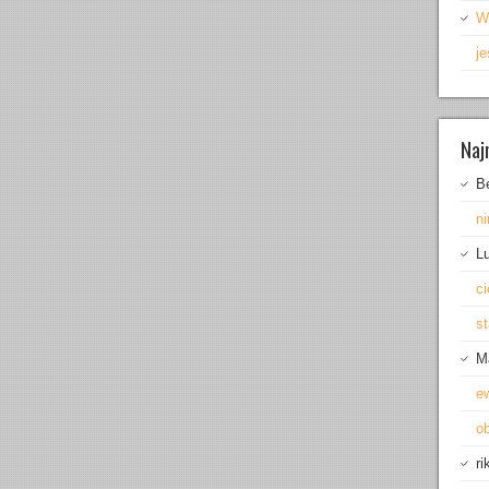
W
je
Naj
B
ni
L
ci
s
M
e
o
ri