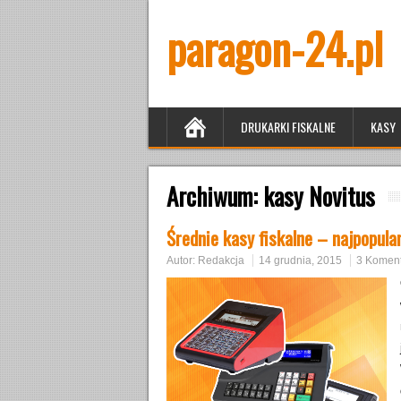
paragon-24.pl
DRUKARKI FISKALNE
KASY
Archiwum:
kasy Novitus
Średnie kasy fiskalne – najpopula
Autor:
Redakcja
14 grudnia, 2015
3 Koment