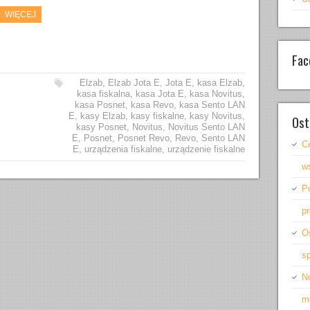
WIĘCEJ
Fac
Elzab
,
Elzab Jota E
,
Jota E
,
kasa Elzab
,
kasa fiskalna
,
kasa Jota E
,
kasa Novitus
,
kasa Posnet
,
kasa Revo
,
kasa Sento LAN
E
,
kasy Elzab
,
kasy fiskalne
,
kasy Novitus
,
Ost
kasy Posnet
,
Novitus
,
Novitus Sento LAN
E
,
Posnet
,
Posnet Revo
,
Revo
,
Sento LAN
C
E
,
urządzenia fiskalne
,
urządzenie fiskalne
ws
P
pr
O
s
No
mo