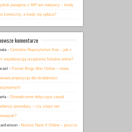
ydruk paragonu z NIP-em nabywcy – kiedy
st konieczny, a kiedy się opłaca?
nowsze komentarze
eata
-
Centralne Repozytorium Kas – jak z
m współpracują urządzenia fiskalne online?
ucasI
-
Posnet Bingo Max Online – nowa,
ekawa propozycja dla działalności
tacjonarnych
arta
-
Oświadczenie dotyczące zasad
widencji sprzedaży – czy znasz ten
bowiązek?
kard-enson
-
Novitus Nano II Online – jeszcze