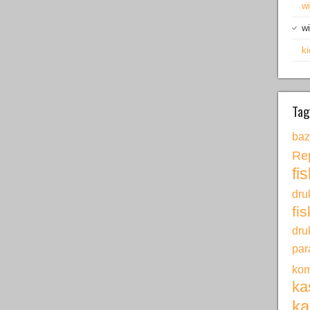
wi
wi
ki
Tag
ba
Re
fi
dru
fi
dru
pa
kom
ka
ka