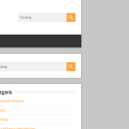
egorie
ukarki fiskalne
asy
orady
rządzenia peryferyjne