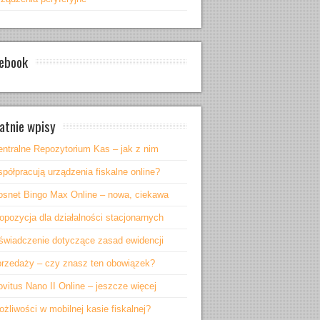
ebook
atnie wpisy
entralne Repozytorium Kas – jak z nim
półpracują urządzenia fiskalne online?
osnet Bingo Max Online – nowa, ciekawa
opozycja dla działalności stacjonarnych
świadczenie dotyczące zasad ewidencji
przedaży – czy znasz ten obowiązek?
vitus Nano II Online – jeszcze więcej
żliwości w mobilnej kasie fiskalnej?