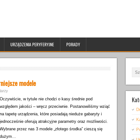
URZĄDZENIA PERYFERYJNE
PORADY
rniejsze modele
arzy
Kat
Oczywiście, w tytule nie chodzi o kasy średnie pod
względem jakości – wręcz przeciwnie. Postanowiliśmy wziąć
Dr
na tapetę urządzenia, które posiadają nieduże gabaryty i
K
jednocześnie oferują atrakcyjne parametry oraz możliwości.
Wybrane przez nas 3 modele „złotego środka” cieszą się
P
dużym…
U