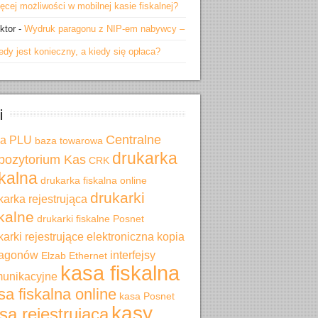
ęcej możliwości w mobilnej kasie fiskalnej?
ktor
-
Wydruk paragonu z NIP-em nabywcy –
edy jest konieczny, a kiedy się opłaca?
i
Centralne
za PLU
baza towarowa
drukarka
pozytorium Kas
CRK
skalna
drukarka fiskalna online
drukarki
karka rejestrująca
skalne
drukarki fiskalne Posnet
karki rejestrujące
elektroniczna kopia
ragonów
interfejsy
Elzab
Ethernet
kasa fiskalna
unikacyjne
sa fiskalna online
kasa Posnet
kasy
sa rejestrująca