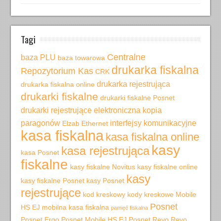
Tagi
Centralne
baza PLU
baza towarowa
drukarka fiskalna
Repozytorium Kas
CRK
drukarka rejestrująca
drukarka fiskalna online
drukarki fiskalne
drukarki fiskalne Posnet
drukarki rejestrujące
elektroniczna kopia
paragonów
interfejsy komunikacyjne
Elzab
Ethernet
kasa fiskalna
kasa fiskalna online
kasy
kasa rejestrująca
kasa Posnet
fiskalne
kasy fiskalne Novitus
kasy fiskalne online
kasy
kasy fiskalne Posnet
kasy Posnet
rejestrujące
kod kreskowy
kody kreskowe
Mobile
Posnet
HS EJ
mobilna kasa fiskalna
pamięć fiskalna
Posnet Ergo
Posnet Mobile HS EJ
Posnet Revo
Revo