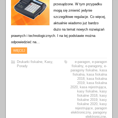
przesądzone. W tym przypadku
mogą się zmienić jedynie
szczegółowe regulacje. Co więcej,
aktualnie wiadomo już bardzo
dużo na temat nowych rozwiązań
prawnych i technologicznych. I na tej podstawie można
odpowiedzieć na…
WIĘCEJ
Drukarki fiskalne
,
Kasy
,
e-paragon
,
e-paragon
Porady
fiskalny
,
e-paragony
,
e-
paragony fiskalne
,
kasa
fiskalna
,
kasa fiskalna
2018
,
kasa fiskalna
2019
,
kasa fiskalna
2020
,
kasa rejestrująca
,
kasy fiskalne
,
kasy
fiskalne 2018
,
kasy
fiskalne 2019
,
kasy
fiskalne 2020
,
kasy
rejestrujące
,
paragon
elektroniczny
,
paragony
elektroniczne
,