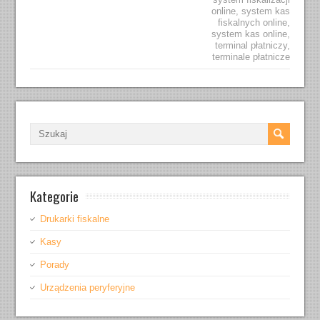
online
,
system kas
fiskalnych online
,
system kas online
,
terminal płatniczy
,
terminale płatnicze
Kategorie
Drukarki fiskalne
Kasy
Porady
Urządzenia peryferyjne