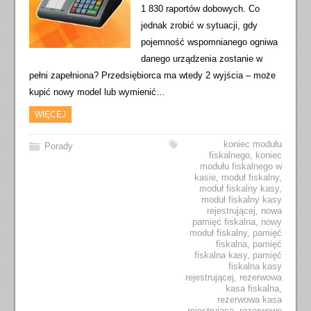
1 830 raportów dobowych. Co
jednak zrobić w sytuacji, gdy
pojemność wspomnianego ogniwa
danego urządzenia zostanie w
pełni zapełniona? Przedsiębiorca ma wtedy 2 wyjścia – może
kupić nowy model lub wymienić…
WIĘCEJ
koniec modułu
Porady
fiskalnego
,
koniec
modułu fiskalnego w
kasie
,
moduł fiskalny
,
moduł fiskalny kasy
,
moduł fiskalny kasy
rejestrującej
,
nowa
pamięć fiskalna
,
nowy
moduł fiskalny
,
pamięć
fiskalna
,
pamięć
fiskalna kasy
,
pamięć
fiskalna kasy
rejestrującej
,
rezerwowa
kasa fiskalna
,
rezerwowa kasa
rejestrująca
,
rezerwowe