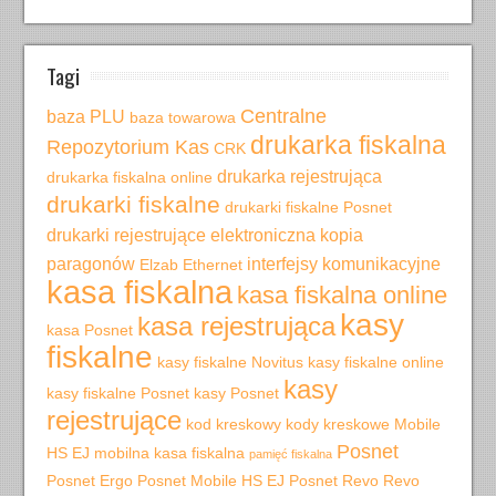
Tagi
Centralne
baza PLU
baza towarowa
drukarka fiskalna
Repozytorium Kas
CRK
drukarka rejestrująca
drukarka fiskalna online
drukarki fiskalne
drukarki fiskalne Posnet
drukarki rejestrujące
elektroniczna kopia
paragonów
interfejsy komunikacyjne
Elzab
Ethernet
kasa fiskalna
kasa fiskalna online
kasy
kasa rejestrująca
kasa Posnet
fiskalne
kasy fiskalne Novitus
kasy fiskalne online
kasy
kasy fiskalne Posnet
kasy Posnet
rejestrujące
kod kreskowy
kody kreskowe
Mobile
Posnet
HS EJ
mobilna kasa fiskalna
pamięć fiskalna
Posnet Ergo
Posnet Mobile HS EJ
Posnet Revo
Revo