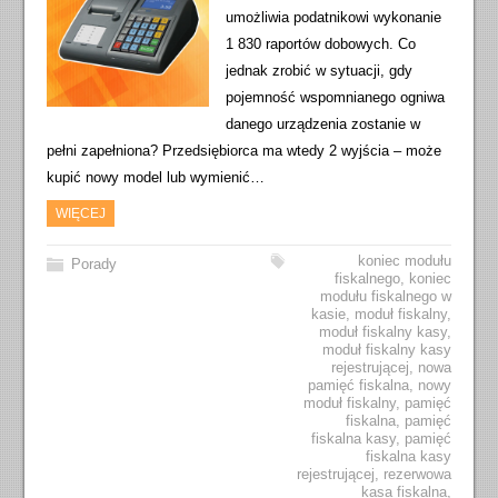
umożliwia podatnikowi wykonanie
1 830 raportów dobowych. Co
jednak zrobić w sytuacji, gdy
pojemność wspomnianego ogniwa
danego urządzenia zostanie w
pełni zapełniona? Przedsiębiorca ma wtedy 2 wyjścia – może
kupić nowy model lub wymienić…
WIĘCEJ
koniec modułu
Porady
fiskalnego
,
koniec
modułu fiskalnego w
kasie
,
moduł fiskalny
,
moduł fiskalny kasy
,
moduł fiskalny kasy
rejestrującej
,
nowa
pamięć fiskalna
,
nowy
moduł fiskalny
,
pamięć
fiskalna
,
pamięć
fiskalna kasy
,
pamięć
fiskalna kasy
rejestrującej
,
rezerwowa
kasa fiskalna
,