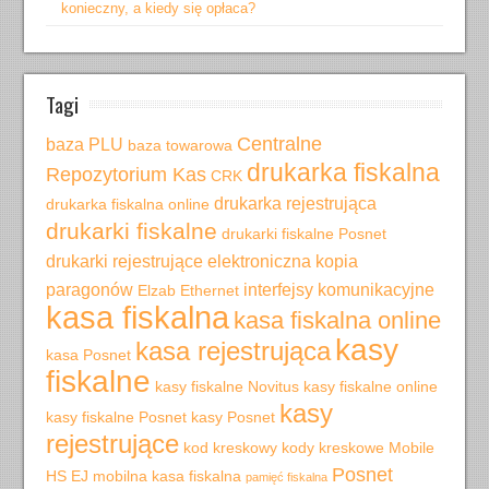
konieczny, a kiedy się opłaca?
Tagi
Centralne
baza PLU
baza towarowa
drukarka fiskalna
Repozytorium Kas
CRK
drukarka rejestrująca
drukarka fiskalna online
drukarki fiskalne
drukarki fiskalne Posnet
drukarki rejestrujące
elektroniczna kopia
paragonów
interfejsy komunikacyjne
Elzab
Ethernet
kasa fiskalna
kasa fiskalna online
kasy
kasa rejestrująca
kasa Posnet
fiskalne
kasy fiskalne Novitus
kasy fiskalne online
kasy
kasy fiskalne Posnet
kasy Posnet
rejestrujące
kod kreskowy
kody kreskowe
Mobile
Posnet
HS EJ
mobilna kasa fiskalna
pamięć fiskalna