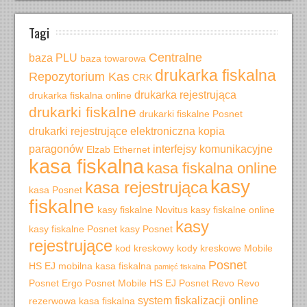
Tagi
Centralne
baza PLU
baza towarowa
drukarka fiskalna
Repozytorium Kas
CRK
drukarka rejestrująca
drukarka fiskalna online
drukarki fiskalne
drukarki fiskalne Posnet
drukarki rejestrujące
elektroniczna kopia
paragonów
interfejsy komunikacyjne
Elzab
Ethernet
kasa fiskalna
kasa fiskalna online
kasy
kasa rejestrująca
kasa Posnet
fiskalne
kasy fiskalne Novitus
kasy fiskalne online
kasy
kasy fiskalne Posnet
kasy Posnet
rejestrujące
kod kreskowy
kody kreskowe
Mobile
Posnet
HS EJ
mobilna kasa fiskalna
pamięć fiskalna
Posnet Ergo
Posnet Mobile HS EJ
Posnet Revo
Revo
system fiskalizacji online
rezerwowa kasa fiskalna