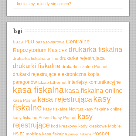
konieczny, a kiedy się opłaca?
Tagi
Centralne
baza PLU
baza towarowa
drukarka fiskalna
Repozytorium Kas
CRK
drukarka rejestrująca
drukarka fiskalna online
drukarki fiskalne
drukarki fiskalne Posnet
drukarki rejestrujące
elektroniczna kopia
paragonów
interfejsy komunikacyjne
Elzab
Ethernet
kasa fiskalna
kasa fiskalna online
kasy
kasa rejestrująca
kasa Posnet
fiskalne
kasy fiskalne Novitus
kasy fiskalne online
kasy
kasy fiskalne Posnet
kasy Posnet
rejestrujące
kod kreskowy
kody kreskowe
Mobile
Posnet
HS EJ
mobilna kasa fiskalna
pamięć fiskalna